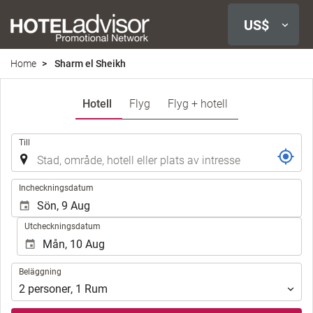
US$
Home
Sharm el Sheikh
Hotell
Flyg
Flyg + hotell
.
Till
.
Incheckningsdatum
Utcheckningsdatum
Beläggning
Beläggning
2
personer
,
1
Rum