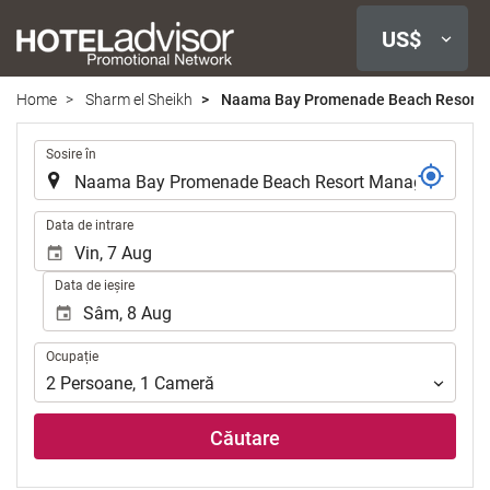
US$
Home
Sharm el Sheikh
Naama Bay Promenade Beach Resort 
.
Sosire în
.
Data de intrare
Data de ieșire
Ocupație
Ocupație
2
Persoane
,
1
Cameră
Căutare