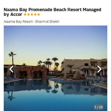
Naama Bay Promenade Beach Resort Managed
by Accor
Naama Bay Resort - Sharm el Sheikh
Anterioară
Urmă
1
/ 25