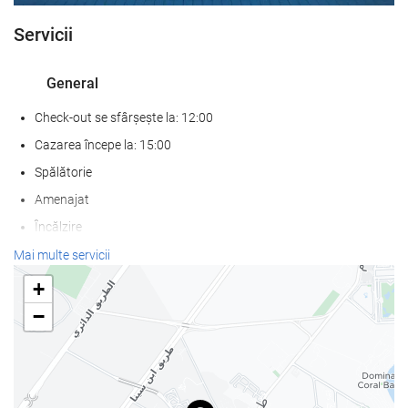
Servicii
General
Check-out se sfârșește la: 12:00
Cazarea începe la: 15:00
Spălătorie
Amenajat
Încălzire
Acces imediat la plajă
Mai multe servicii
Acces pentru persoanele cu mobilitate redusă
+
Camere pentru nefumători
−
fumatul interzis în toate spaţiile publice şi private
Zonă pentru fumat
Nu sunt permise animale de companie