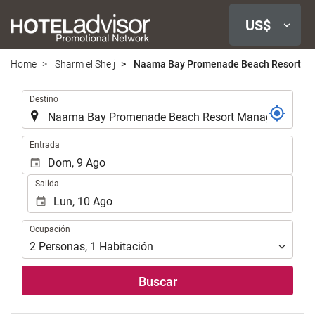
US$
Home
Sharm el Sheij
Naama Bay Promenade Beach Resort Ma
.
Destino
.
Entrada
Salida
Ocupación
Ocupación
2
Personas
,
1
Habitación
Buscar