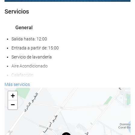
Servicios
General
Salida hasta: 12:00
Entrada a partir de: 15:00
Servicio de lavandería
Aire Acondicionado
Calefacción
Frente a la playa
Más servicios
Adaptado para personas con movilidad reducida
+
Habitaciones No fumadores
−
Hotel no fumadores
Zona de fumadores
No admite mascotas