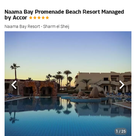
Naama Bay Promenade Beach Resort Managed
by Accor
Naama Bay Resort - Sharm el Sheij
Anterior
Sigui
1
/ 25