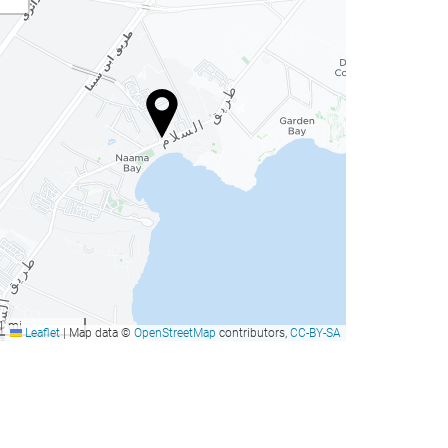
1 mi
Leaflet
|
Map data ©
OpenStreetMap
contributors,
CC-BY-SA