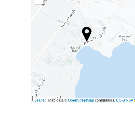
1 mi
|
Map data ©
OpenStreetMap
contributors,
CC-BY-SA
Leaflet