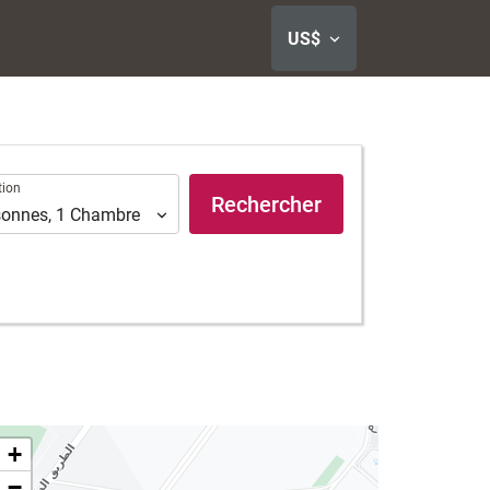
US$
ion
tion
Rechercher
sonnes
,
1
Chambre
+
−