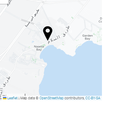
1 mi
Leaflet
|
Map data ©
OpenStreetMap
contributors,
CC-BY-SA