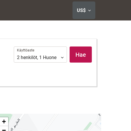
US$
Käyttöaste
Käyttöaste
Hae
2
henkilöt
,
1
Huone
+
−