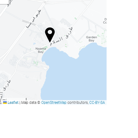
1 mi
Leaflet
|
Map data ©
OpenStreetMap
contributors,
CC-BY-SA